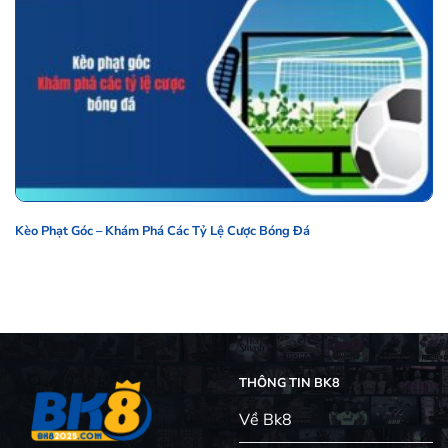
Kèo Phạt Góc – Khám Phá Các Tỷ Lệ Cược Bóng Đá
THÔNG TIN BK8
Về Bk8