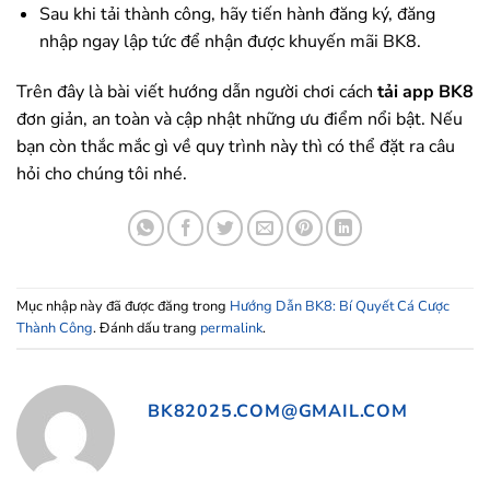
Sau khi tải thành công, hãy tiến hành đăng ký, đăng
nhập ngay lập tức để nhận được khuyến mãi BK8.
Trên đây là bài viết hướng dẫn người chơi cách
tải app BK8
đơn giản, an toàn và cập nhật những ưu điểm nổi bật. Nếu
bạn còn thắc mắc gì về quy trình này thì có thể đặt ra câu
hỏi cho chúng tôi nhé.
Mục nhập này đã được đăng trong
Hướng Dẫn BK8: Bí Quyết Cá Cược
Thành Công
. Đánh dấu trang
permalink
.
BK82025.COM@GMAIL.COM