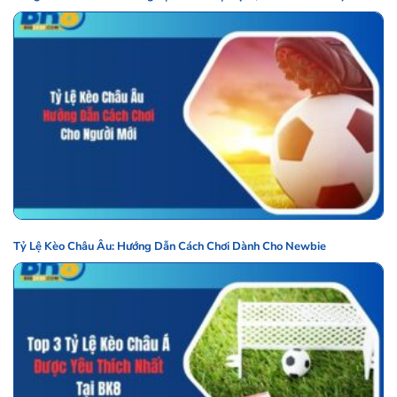
Tỷ Lệ Kèo Châu Âu: Hướng Dẫn Cách Chơi Dành Cho Newbie