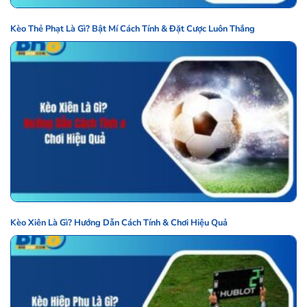
Kèo Thẻ Phạt Là Gì? Bật Mí Cách Tính & Đặt Cược Luôn Thắng
Kèo Xiên Là Gì? Hướng Dẫn Cách Tính & Chơi Hiệu Quả