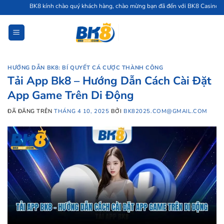
Chuyển
8 kính chào quý khách hàng, chào mừng bạn đã đến với BK8 Casino, hãy nhấp tham gi
đến
nội
dung
HƯỚNG DẪN BK8: BÍ QUYẾT CÁ CƯỢC THÀNH CÔNG
Tải App Bk8 – Hướng Dẫn Cách Cài Đặt
App Game Trên Di Động
ĐÃ ĐĂNG TRÊN
THÁNG 4 10, 2025
BỞI
BK82025.COM@GMAIL.COM