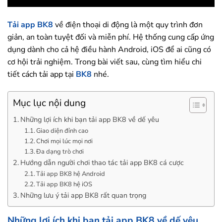
Tải app BK8
về điện thoại di động là một quy trình đơn
giản, an toàn tuyệt đối và miễn phí. Hệ thống cung cấp ứng
dụng dành cho cả hệ điều hành Android, iOS để ai cũng có
cơ hội trải nghiệm. Trong bài viết sau, cùng tìm hiểu chi
tiết cách tải app tại
BK8
nhé.
Mục lục nội dung
Những lợi ích khi bạn tải app BK8 về dế yêu
Giao diện đỉnh cao
Chơi mọi lúc mọi nơi
Đa dạng trò chơi
Hướng dẫn người chơi thao tác tải app BK8 cá cược
Tải app BK8 hệ Android
Tải app BK8 hệ iOS
Những lưu ý tải app BK8 rất quan trọng
Những lợi ích khi bạn tải app BK8 về dế yêu