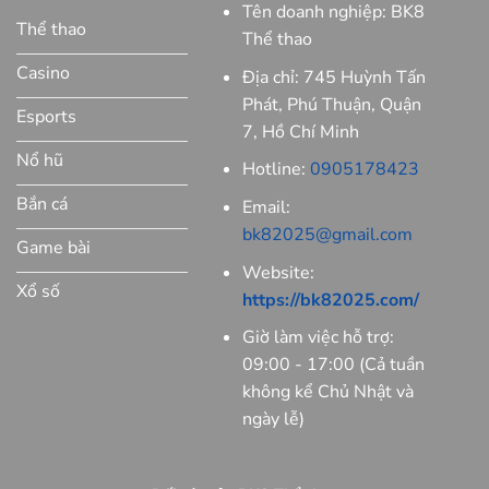
Tên doanh nghiệp: BK8
Thể thao
Thể thao
Casino
Địa chỉ: 745 Huỳnh Tấn
Phát, Phú Thuận, Quận
Esports
7, Hồ Chí Minh
Nổ hũ
Hotline:
0905178423
Bắn cá
Email:
bk82025@gmail.com
Game bài
Website:
Xổ số
https://bk82025.com/
Giờ làm việc hỗ trợ:
09:00 - 17:00 (Cả tuần
không kể Chủ Nhật và
ngày lễ)