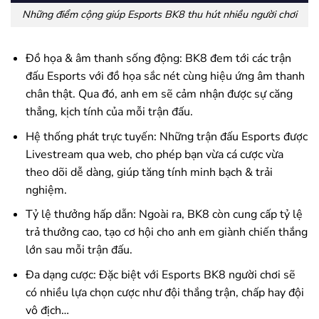
Những điểm cộng giúp Esports BK8 thu hút nhiều người chơi
Đồ họa & âm thanh sống động: BK8 đem tới các trận
đấu Esports với đồ họa sắc nét cùng hiệu ứng âm thanh
chân thật. Qua đó, anh em sẽ cảm nhận được sự căng
thẳng, kịch tính của mỗi trận đấu.
Hệ thống phát trực tuyến: Những trận đấu Esports được
Livestream qua web, cho phép bạn vừa cá cược vừa
theo dõi dễ dàng, giúp tăng tính minh bạch & trải
nghiệm.
Tỷ lệ thưởng hấp dẫn: Ngoài ra, BK8 còn cung cấp tỷ lệ
trả thưởng cao, tạo cơ hội cho anh em giành chiến thắng
lớn sau mỗi trận đấu.
Đa dạng cược: Đặc biệt với Esports BK8 người chơi sẽ
có nhiều lựa chọn cược như đội thắng trận, chấp hay đội
vô địch…