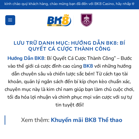
Chuyển
quý khách hàng, chào mừng bạn đã đến với BK8 Casino, hãy nhấp tham gia ngay sau đ
đến
nội
dung
LƯU TRỮ DANH MỤC:
HƯỚNG DẪN BK8: BÍ
QUYẾT CÁ CƯỢC THÀNH CÔNG
Hướng Dẫn BK8
: Bí Quyết Cá Cược Thành Công” – Bước
vào thế giới cá cược đỉnh cao cùng
BK8
với những hướng
dẫn chuyên sâu và chiến lược sắc bén! Từ cách tạo tài
khoản, quản lý ngân sách đến bí kíp chọn kèo chuẩn xác,
chuyên mục này là kim chỉ nam giúp bạn làm chủ cuộc chơi,
tối đa hóa lợi nhuận và chinh phục mọi ván cược với sự tự
tin tuyệt đối!
Xem thêm:
Khuyến mãi BK8 Thể thao