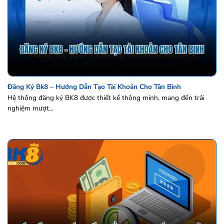
Đăng Ký Bk8 – Hướng Dẫn Tạo Tài Khoản Cho Tân Binh
Hệ thống đăng ký BK8 được thiết kế thông minh, mang đến trải
nghiệm mượt...