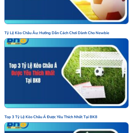
Tỷ Lệ Kèo Châu Âu: Hướng Dẫn Cách Chơi Dành Cho Newbie
Top 3 Tỷ Lệ Kèo Châu Á Được Yêu Thích Nhất Tại BK8