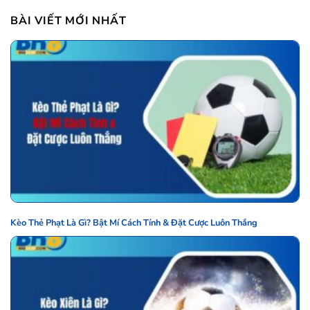
BÀI VIẾT MỚI NHẤT
Kèo Thẻ Phạt Là Gì? Bật Mí Cách Tính & Đặt Cược Luôn Thắng